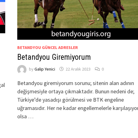
BETANDYOU GÜNCEL ADRESLER
Betandyou Giremiyorum
by
Galip Yenici
22 Aralık 2023
0
Betandyou giremiyorum sorunu; sitenin alan adının
gal
değişmesiyle ortaya çıkmaktadır. Bunun nedeni de;
Türkiye’de yasadışı görülmesi ve BTK engeline
uğramasıdır. Her ne kadar engellemelerle karşılaşıyo
olsa …