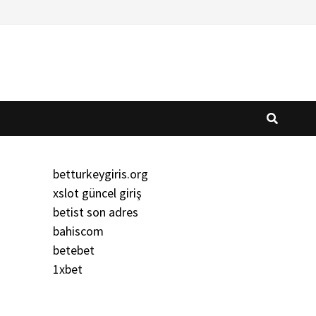
betturkeygiris.org
xslot güncel giriş
betist son adres
bahiscom
betebet
1xbet