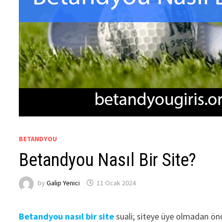
BETANDYOU
Betandyou Nasıl Bir Site?
by
Galip Yenici
11 Ocak 2024
Betandyou nasıl bir site
suali; siteye üye olmadan ön