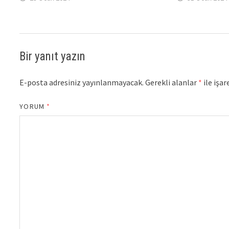
Bir yanıt yazın
E-posta adresiniz yayınlanmayacak.
Gerekli alanlar
*
ile işa
YORUM
*