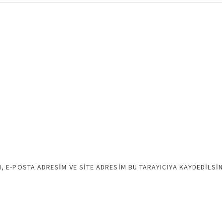
 E-POSTA ADRESIM VE SITE ADRESIM BU TARAYICIYA KAYDEDILSIN