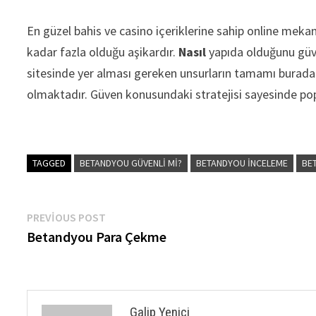
En güzel bahis ve casino içeriklerine sahip online mekan
kadar fazla olduğu aşikardır.
Nasıl
yapıda olduğunu güv
sitesinde yer alması gereken unsurların tamamı buradad
olmaktadır. Güven konusundaki stratejisi sayesinde p
TAGGED
BETANDYOU GÜVENLI MI?
BETANDYOU İNCELEME
BE
Yazı
Previous
PREVIOUS POST
post:
Betandyou Para Çekme
gezinmesi
Galip Yenici