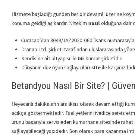
Hizmete başladığı günden beridir devamlı üzerine koy
konuma geldiği aşikardır. Nitekim
nasıl
olduğuna dair ö
Curacao’dan 8048/JAZ2020-060 lisans numarasıyla 
Dranap Ltd. şirketi tarafından uluslararasında yönet
Kendisine ait altyapısı ile
bir
kumar şirketidir.
Dünyanın dev oyun sağlayıcıları
site
ile karşınızdadı
Betandyou Nasıl Bir Site? | Güven
Heyecanlı dakikaların aralıksız olarak devam ettiği kum
açıkça göstermektedir. Faaliyetlerini ivedice servis etm
ürünü başarıyla servis eden kumarhane sitesinde rahat e
sağlayabileceği yapıdadır. Son olarak para kazanma ihti