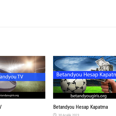
V
Betandyou Hesap Kapatma
30 Aralık 2023