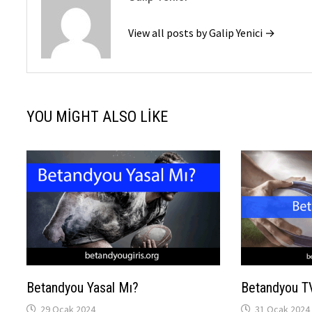
View all posts by Galip Yenici →
YOU MIGHT ALSO LIKE
Betandyou Yasal Mı?
Betandyou T
29 Ocak 2024
31 Ocak 2024