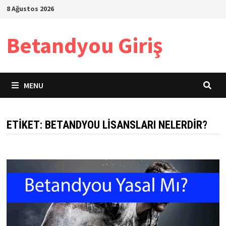
Skip
8 Ağustos 2026
to
content
Betandyou Giriş
MENU
ETIKET:
BETANDYOU LISANSLARI NELERDIR?